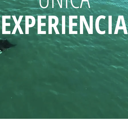
EXPERIENCIA
JOIN US ON OUR
EARCH EXPEDIT
Now taking expressions of interest for 2017
LEARN MORE