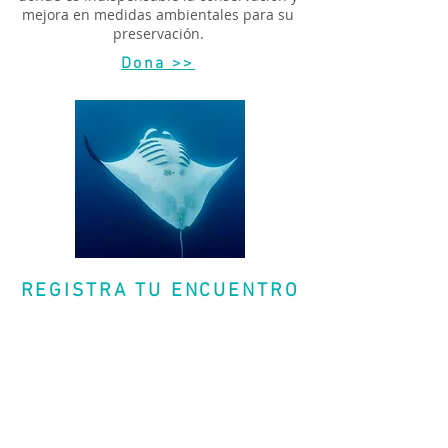
mejora en medidas ambientales para su
preservación.
Dona >>
REGISTRA TU ENCUENTRO
Si has tenido la oportunidad de
interactuar con algún individuo en el
Caribe Mexicano, y has recolectado
información como videos, fotos o
imágenes de su abdomen, nos gustaría
echarle un vistazo! Manda tus detalles
para poder registrarlos, es de gran