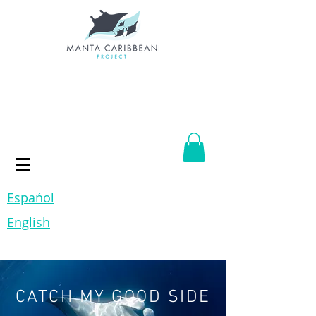
Espańol
English
CATCH MY GOOD SIDE